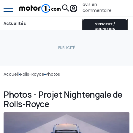
avis en
commentaire
Actualités
S'INSCRIRE /
CONNEXION
Accueil
Rolls-Royce
Photos
Photos - Projet Nightengale de
Rolls-Royce