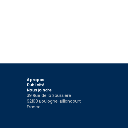
À propos
Publicité
Nous joindre
39 Rue de la Saussière
92100 Boulogne-Billancourt
France