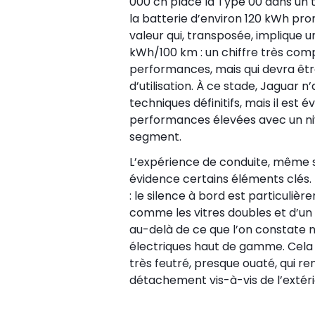
000 ch place la Type 00 dans un t
la batterie d’environ 120 kWh pr
valeur qui, transposée, implique
kWh/100 km : un chiffre très compé
performances, mais qui devra être
d’utilisation. À ce stade, Jaguar 
techniques définitifs, mais il est 
performances élevées avec un niv
segment.
L’expérience de conduite, même si
évidence certains éléments clés. L
: le silence à bord est particuliè
comme les vitres doubles et d’un 
au-delà de ce que l’on constate
électriques haut de gamme. Cela 
très feutré, presque ouaté, qui re
détachement vis-à-vis de l’extéri