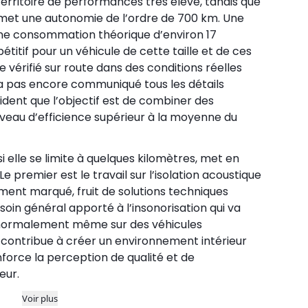
erritoire de performances très élevé, tandis que
omet une autonomie de l’ordre de 700 km. Une
 une consommation théorique d’environ 17
titif pour un véhicule de cette taille et de ces
 vérifié sur route dans des conditions réelles
n’a pas encore communiqué tous les détails
évident que l’objectif est de combiner des
eau d’efficience supérieur à la moyenne du
 elle se limite à quelques kilomètres, met en
e premier est le travail sur l’isolation acoustique
rement marqué, fruit de solutions techniques
soin général apporté à l’insonorisation qui va
 normalement même sur des véhicules
contribue à créer un environnement intérieur
nforce la perception de qualité et de
eur.
Voir plus