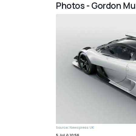
Photos - Gordon Mur
:
Source
Newspress UK
5 Jul
à
10:56