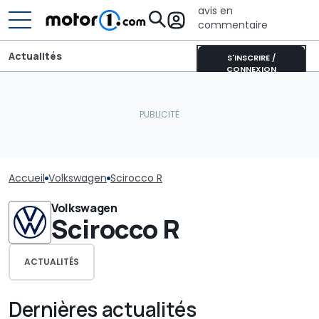
avis en
commentaire
Actualités
S'INSCRIRE /
CONNEXION
Accueil
Volkswagen
Scirocco R
Volkswagen
Scirocco R
ACTUALITÉS
Dernières actualités