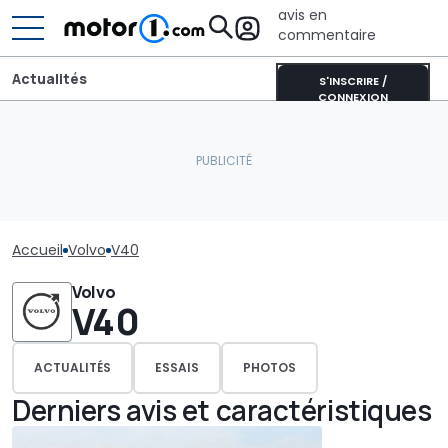
avis en
commentaire
Actualités
S'INSCRIRE /
CONNEXION
Accueil
Volvo
V40
Volvo
V40
ACTUALITÉS
ESSAIS
PHOTOS
Derniers avis et caractéristiques