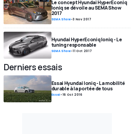
Le concept Hyundai HyperEconiq
Ioniq se dévoile au SEMA Show
2017
SEMA Show
-
3 Nov 2017
Hyundai HyperEconiq Ioniq - Le
tuning responsable
SEMA Show
-
11 Oct 2017
Derniers essais
Essai Hyundai Ioniq - La mobilité
durable à la portée de tous
Essai
-
16 Oct 2016