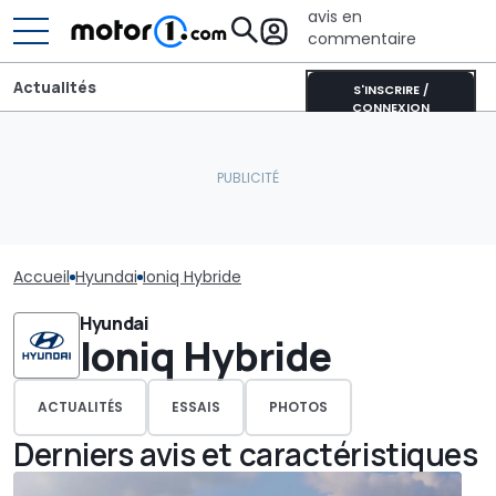
avis en
commentaire
Actualités
S'INSCRIRE /
CONNEXION
Accueil
Hyundai
Ioniq Hybride
Hyundai
Ioniq Hybride
ACTUALITÉS
ESSAIS
PHOTOS
Derniers avis et caractéristiques