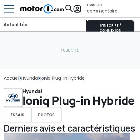
avis en
commentaire
Actualités
S'INSCRIRE /
CONNEXION
Accueil
Hyundai
Ioniq Plug-in Hybride
Hyundai
Ioniq Plug-in Hybride
ESSAIS
PHOTOS
Derniers avis et caractéristiques