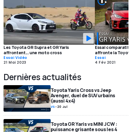
Les Toyota GR Supra et GR Yaris
Essai comparatif -
affrontent... une moto cross
affronte la Toyot
Essai Vidéo
Essai
21 Mai 2023
4 Fév 2021
Dernières actualités
Toyota Yaris Cross vs Jeep
Avenger, duel de SUV urbains
(aussi 4x4)
VS
-
20 Jul
Toyota GR Yaris vs MINI JCW :
puissance grisante sous les 4