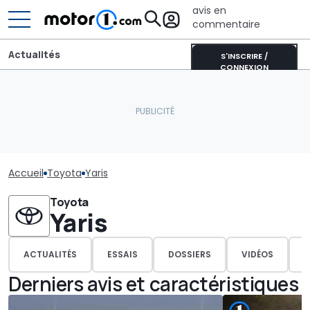
avis en
commentaire
Actualités
S'INSCRIRE /
CONNEXION
Accueil
Toyota
Yaris
Toyota
Yaris
ACTUALITÉS
ESSAIS
DOSSIERS
VIDÉOS
P
Derniers avis et caractéristiques