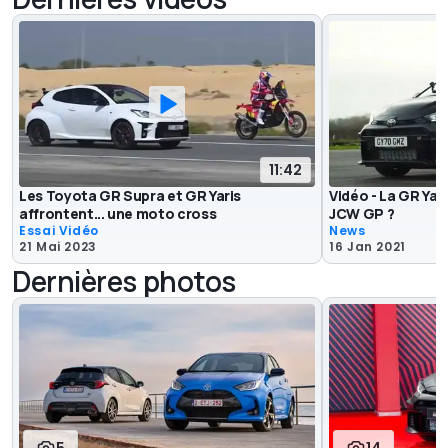
11:42
Les Toyota GR Supra et GR Yaris
Vidéo - La GR Yari
affrontent... une moto cross
JCW GP ?
Essai Vidéo
News
21 Mai 2023
16 Jan 2021
Dernières photos