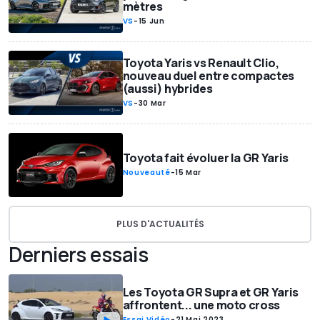
mètres
VS
-
15 Jun
Toyota Yaris vs Renault Clio,
nouveau duel entre compactes
(aussi) hybrides
VS
-
30 Mar
Toyota fait évoluer la GR Yaris
Nouveauté
-
15 Mar
PLUS D'ACTUALITÉS
Derniers essais
Les Toyota GR Supra et GR Yaris
affrontent... une moto cross
Essai Vidéo
-
21 Mai 2023