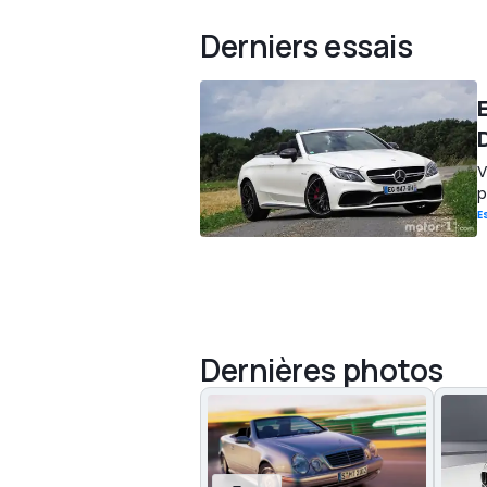
Derniers essais
V
p
E
Dernières photos