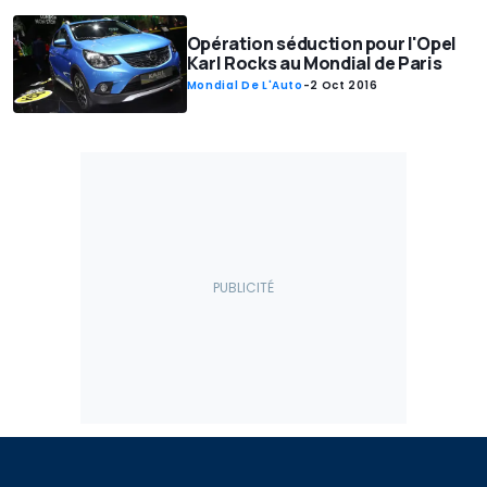
Opération séduction pour l'Opel
Karl Rocks au Mondial de Paris
Mondial De L'Auto
-
2 Oct 2016