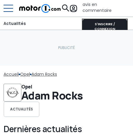
avis en
commentaire
Actualités
S'INSCRIRE /
CONNEXION
Accueil
Opel
Adam Rocks
Opel
Adam Rocks
ACTUALITÉS
Dernières actualités