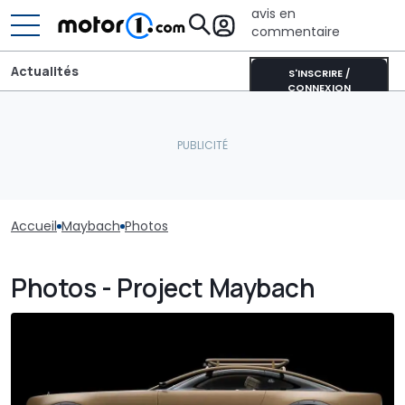
avis en
commentaire
Actualités
S'INSCRIRE /
CONNEXION
Accueil
Maybach
Photos
Photos - Project Maybach