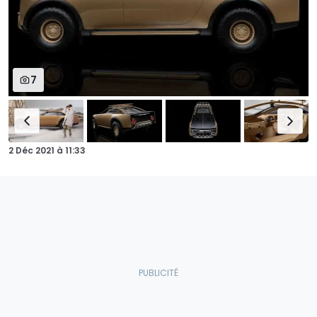
7
2 Déc 2021
à
11:33