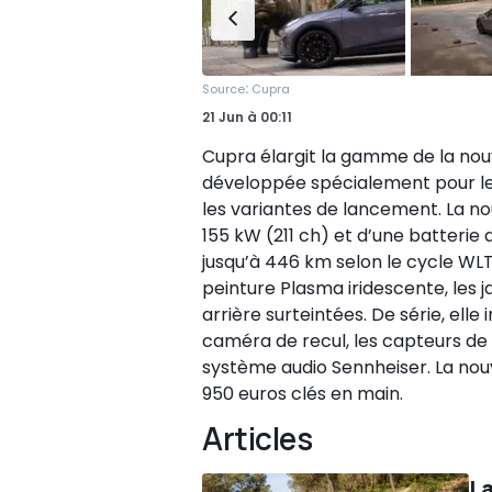
:
Source
Cupra
21 Jun
à
00:11
Cupra élargit la gamme de la nouve
développée spécialement pour le
les variantes de lancement. La no
155 kW (211 ch) et d’une batteri
jusqu’à 446 km selon le cycle WLTP
peinture Plasma iridescente, les 
arrière surteintées. De série, elle i
caméra de recul, les capteurs de 
système audio Sennheiser. La nou
950 euros clés en main.
Articles
La