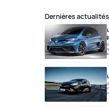
Dernières actualités
L
r
R
L
U
T
P