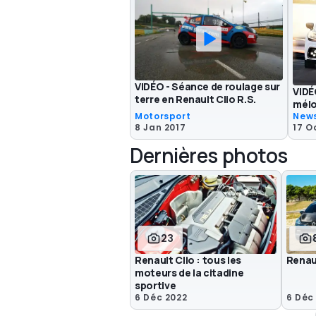
VIDÉO - Séance de roulage sur
VIDÉ
terre en Renault Clio R.S.
mélo
Motorsport
New
8 Jan 2017
17 O
Dernières photos
23
Renault Clio : tous les
Renau
moteurs de la citadine
sportive
6 Déc 2022
6 Déc