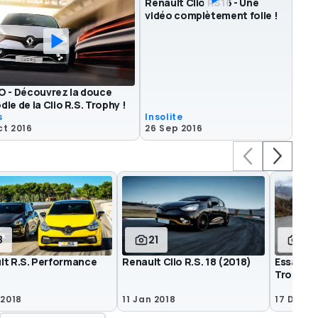
Renault Clio RS16 - Une
vidéo complètement folle !
O - Découvrez la douce
die de la Clio R.S. Trophy !
s
Insolite
ct 2016
26 Sep 2016
8
21
48
lt R.S. Performance
Renault Clio R.S. 18 (2018)
Essai Ren
Trophy
 2018
11 Jan 2018
17 Déc 2