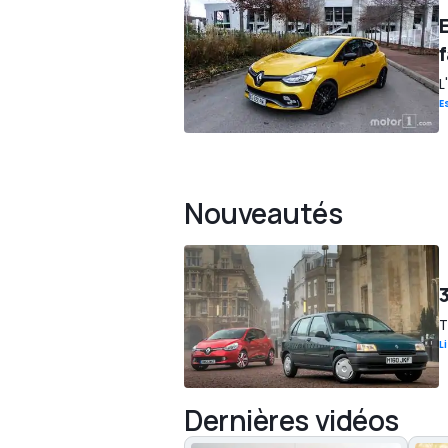
E
L
E
Nouveautés
T
L
Dernières vidéos