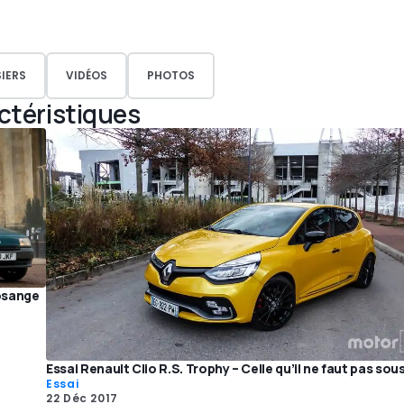
IERS
VIDÉOS
PHOTOS
actéristiques
losange
Essai Renault Clio R.S. Trophy – Celle qu’il ne faut pas so
Essai
22 Déc 2017