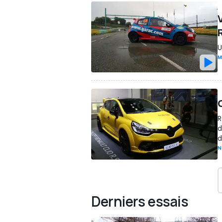
U
M
C
R
d
d
N
Derniers essais