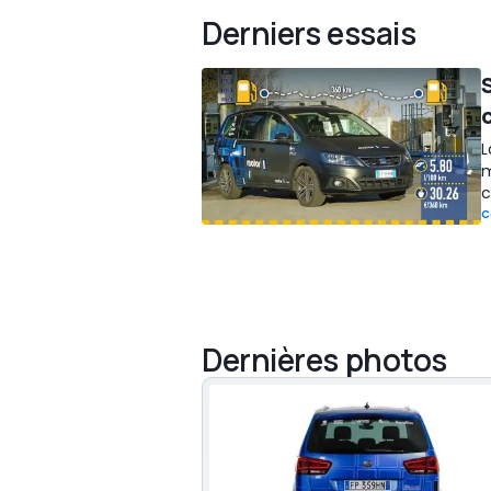
Derniers essais
L
m
c
C
Dernières photos