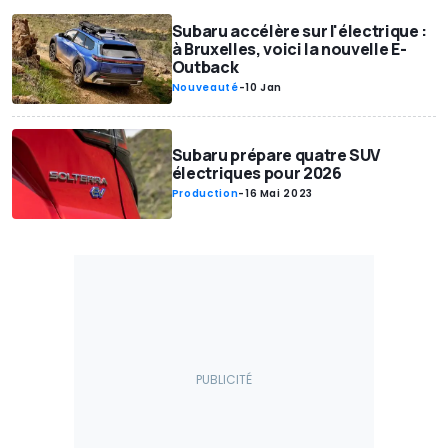
Subaru accélère sur l'électrique :
à Bruxelles, voici la nouvelle E-
Outback
Nouveauté
-
10 Jan
Subaru prépare quatre SUV
électriques pour 2026
Production
-
16 Mai 2023