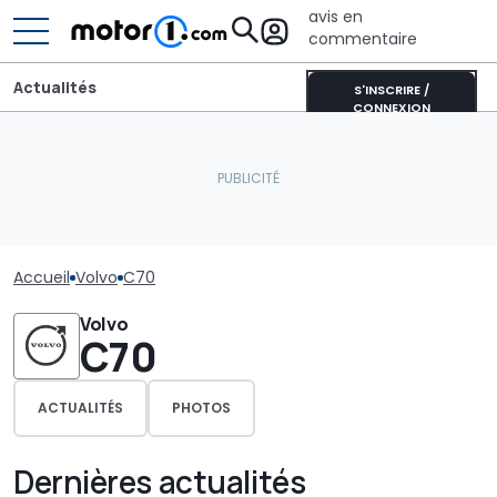
avis en
commentaire
Actualités
S'INSCRIRE /
CONNEXION
Accueil
Volvo
C70
Volvo
C70
ACTUALITÉS
PHOTOS
Dernières actualités