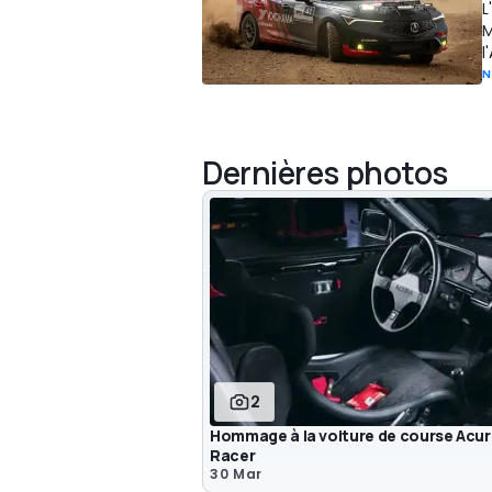
L
M
l
N
Dernières photos
2
Hommage à la voiture de course Acur
Racer
30 Mar