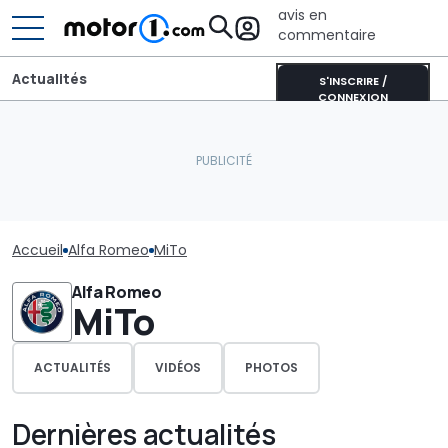
avis en
commentaire
Actualités
S'INSCRIRE /
CONNEXION
Accueil
Alfa Romeo
MiTo
Alfa Romeo
MiTo
ACTUALITÉS
VIDÉOS
PHOTOS
Dernières actualités