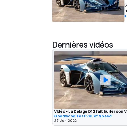
L
a
R
Dernières vidéos
Vidéo - La Delage D12 fait hurler so
Goodwood Festival of Speed
27 Jun 2022