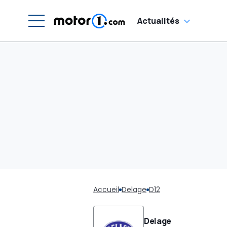
Actualités
Accueil
Delage
D12
Delage