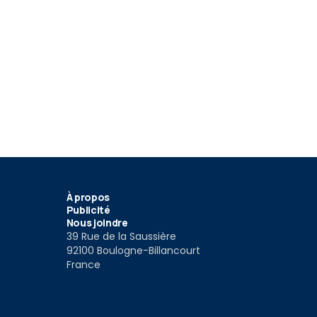
À propos
Publicité
Nous joindre
39 Rue de la Saussière
92100 Boulogne-Billancourt
France