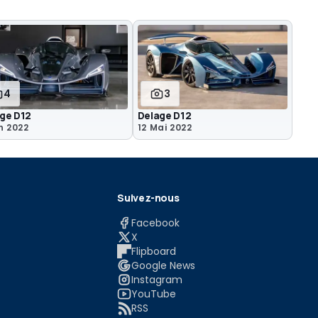
4
3
ge D12
Delage D12
n 2022
12 Mai 2022
Suivez-nous
Facebook
X
Flipboard
Google News
Instagram
YouTube
RSS