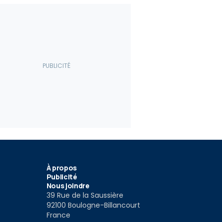
À propos
Publicité
Nous joindre
39 Rue de la Saussière
92100 Boulogne-Billancourt
France