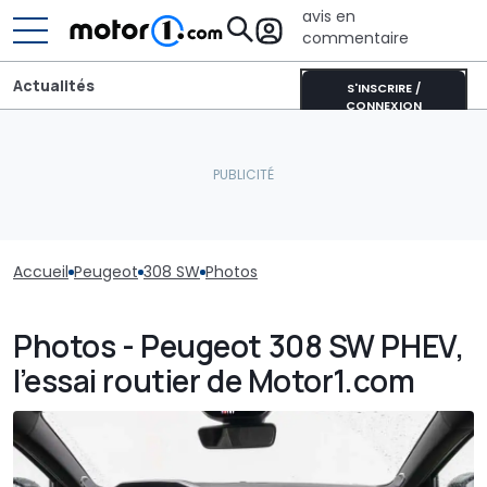
avis en
commentaire
Actualités
S'INSCRIRE /
CONNEXION
Accueil
Peugeot
308 SW
Photos
Photos - Peugeot 308 SW PHEV,
l’essai routier de Motor1.com