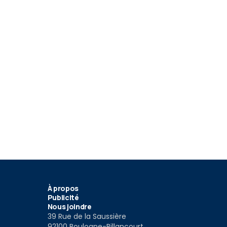
13
en Tiguan Allspace
Volkswagen Arteon, Tiguan
Allspace et Up! GTI
17
22 Déc 2016
À propos
Publicité
Nous joindre
39 Rue de la Saussière
92100 Boulogne-Billancourt