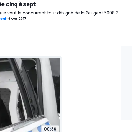
De cinq à sept
ue vaut le concurrent tout désigné de la Peugeot 5008 ?
ssai
-
6 Oct 2017
00:36