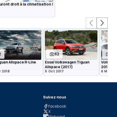
ront droit à la climatisation !
2
62
22
guan Allspace R-Line
Essai Volkswagen Tiguan
Volkswag
Allspace (2017)
2017
r 2018
5 Oct 2017
6 Mar 20
Suivez-nous
Facebook
X
Flipboard