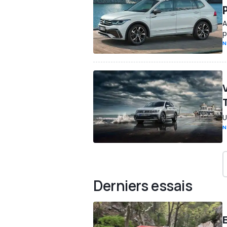
A
p
N
U
N
Derniers essais