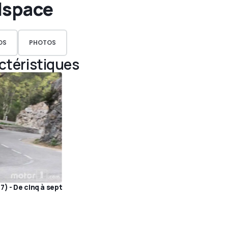
lspace
OS
PHOTOS
actéristiques
) - De cinq à sept