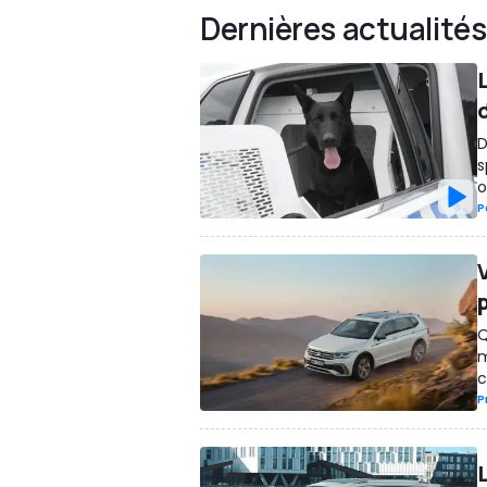
Dernières actualités
d
D
s
o
P
Q
m
P