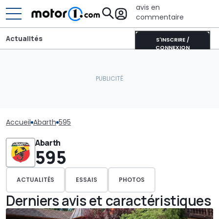
avis en
commentaire
Actualités
S'INSCRIRE /
CONNEXION
Accueil
Abarth
595
Abarth
595
ACTUALITÉS
ESSAIS
PHOTOS
Derniers avis et caractéristiques