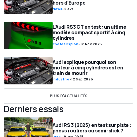
hors d'Europe
News
-
2 Avr
L'Audi RS3 GT en test : un ultime
modèle compact sportif à cinq
cylindres
Photos Espion
-
12 Nov 2025
Audi explique pourquoi son
moteur à cinq cylindres est en
train de mourir
Industrie
-
12 Sep 2025
PLUS D'ACTUALITÉS
Derniers essais
Audi RS 3 (2025) en test sur piste :
pneus routiers ou semi-slick ?
Essai
-
9 Jun 2025