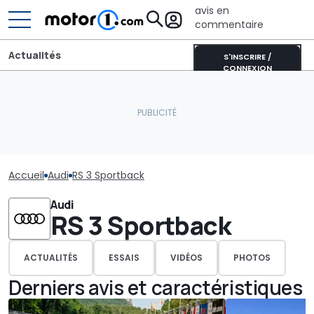
avis en
commentaire
Actualités
S'INSCRIRE /
CONNEXION
Accueil
Audi
RS 3 Sportback
Audi
RS 3 Sportback
ACTUALITÉS
ESSAIS
VIDÉOS
PHOTOS
Derniers avis et caractéristiques