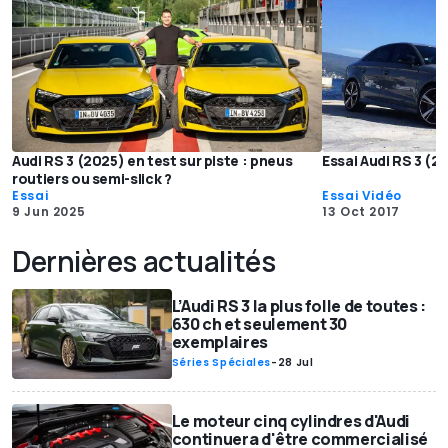
Audi RS 3 (2025) en test sur piste : pneus
Essai Audi RS 3 (20
routiers ou semi-slick ?
Essai
Essai Vidéo
9 Jun 2025
13 Oct 2017
Dernières actualités
L’Audi RS 3 la plus folle de toutes :
630 ch et seulement 30
exemplaires
Séries Spéciales
-
28 Jul
Le moteur cinq cylindres d'Audi
continuera d'être commercialisé