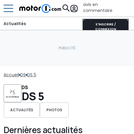
avis en
commentaire
Actualités
S'INSCRIRE /
CONNEXION
Accueil
DS
DS 5
DS
DS 5
ACTUALITÉS
PHOTOS
Dernières actualités