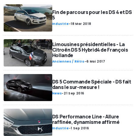
Fin de parcours pour les DS 4 et DS
5
Industrie
-
18 Mar 2018
Limousines présidentielles - La
Citroën DS 5 Hybrid4 de François
Hollande
Anciennes / Rétro
-
6 Mai 2017
DS 5 Commande Spéciale - DS fait
dans le sur-mesure !
News
-
21 Sep 2016
DS Performance Line - Allure
raffinée, dynamisme affirmé
Industrie
-
1 Sep 2016