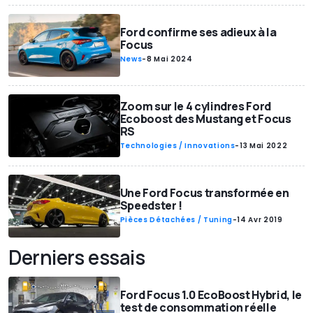
Ford confirme ses adieux à la
Focus
News
-
8 Mai 2024
Zoom sur le 4 cylindres Ford
Ecoboost des Mustang et Focus
RS
Technologies / Innovations
-
13 Mai 2022
Une Ford Focus transformée en
Speedster !
Pièces Détachées / Tuning
-
14 Avr 2019
Derniers essais
Ford Focus 1.0 EcoBoost Hybrid, le
test de consommation réelle