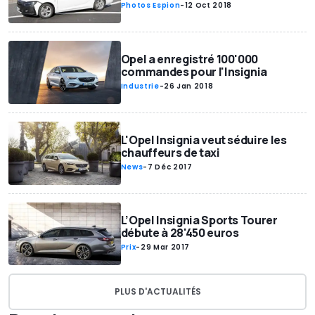
Photos Espion
-
12 Oct 2018
Opel a enregistré 100'000
commandes pour l'Insignia
Industrie
-
26 Jan 2018
L'Opel Insignia veut séduire les
chauffeurs de taxi
News
-
7 Déc 2017
L’Opel Insignia Sports Tourer
débute à 28'450 euros
Prix
-
29 Mar 2017
PLUS D'ACTUALITÉS