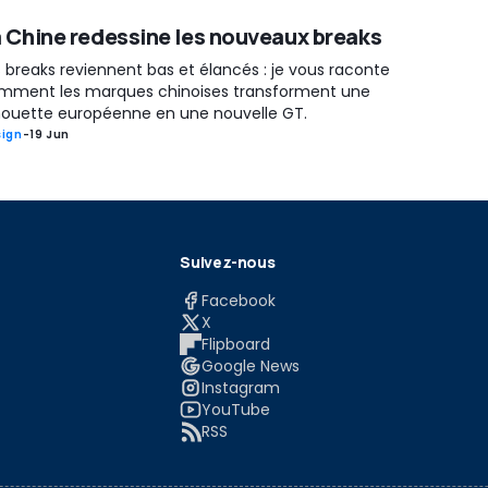
 Chine redessine les nouveaux breaks
 breaks reviennent bas et élancés : je vous raconte
mment les marques chinoises transforment une
lhouette européenne en une nouvelle GT.
ign
-
19 Jun
Suivez-nous
Facebook
X
Flipboard
Google News
Instagram
YouTube
RSS