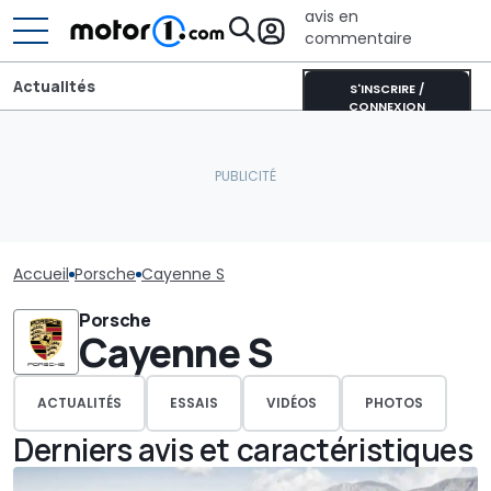
avis en
commentaire
Actualités
S'INSCRIRE /
CONNEXION
Accueil
Porsche
Cayenne S
Porsche
Cayenne S
ACTUALITÉS
ESSAIS
VIDÉOS
PHOTOS
Derniers avis et caractéristiques