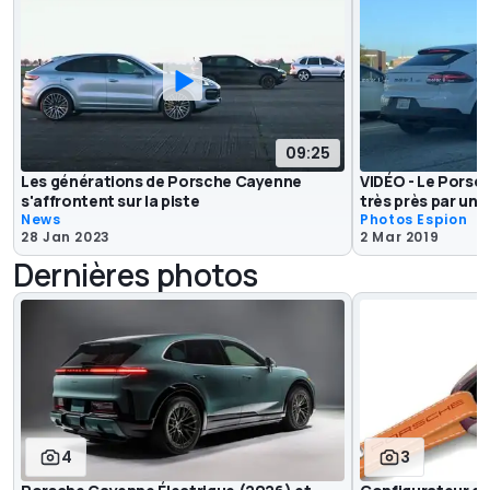
09:25
Les générations de Porsche Cayenne
VIDÉO - Le Porsc
s'affrontent sur la piste
très près par un 
News
Photos Espion
28 Jan 2023
2 Mar 2019
Dernières photos
4
3