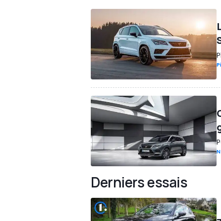
P
P
P
N
Derniers essais