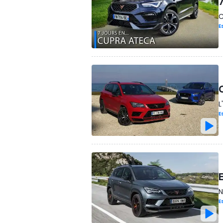
C
E
L
E
N
E