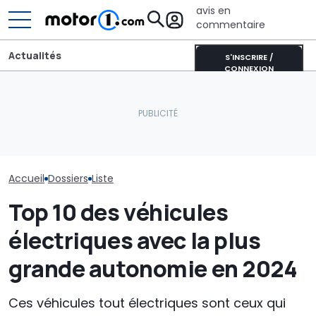
avis en
commentaire
Actualités
S'INSCRIRE /
CONNEXION
Les nouveautés
Adria Twin (2026) : le
Toutes les vo
attendues à la Monterey
campervan culte
un moteur V12 
Car Week 2025
entièrement repensé
marché en 20
Accueil
Dossiers
Liste
Top 10 des véhicules
électriques avec la plus
grande autonomie en 2024
Ces véhicules tout électriques sont ceux qui