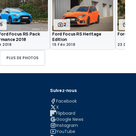
15
2
2
 Ford Focus RS Pack
Ford Focus RS Heritage
Ford Foc
rmance 2018
Edition
r 2018
15 Fév 2018
23 Déc 2
PLUS DE PHOTOS
Suivez-nous
Facebook
X
Flipboard
Google News
Instagram
YouTube