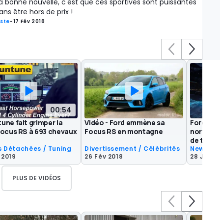
a bonne nouvelle, c'est que ces sportives sont puissantes
ans être hors de prix !
iste
-
17 Fév 2018
00:54
une fait grimper la
Vidéo - Ford emmène sa
Ford Foc
Focus RS à 693 chevaux
Focus RS en montagne
norvégien
de travai
s Détachées / Tuning
Divertissement / Célébrités
News
 2019
26 Fév 2018
28 Jan 2
PLUS DE VIDÉOS