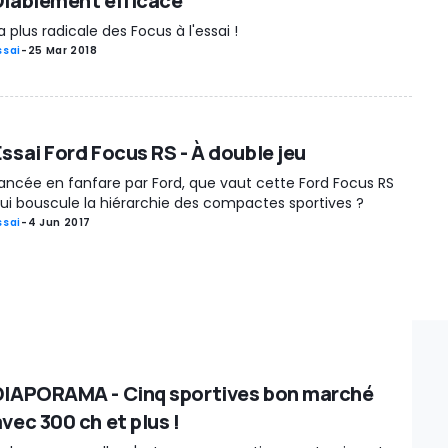
Diablement efficace
a plus radicale des Focus à l'essai !
ssai
-
25 Mar 2018
Essai Ford Focus RS - À double jeu
ancée en fanfare par Ford, que vaut cette Ford Focus RS
ui bouscule la hiérarchie des compactes sportives ?
ssai
-
4 Jun 2017
DIAPORAMA - Cinq sportives bon marché
vec 300 ch et plus !