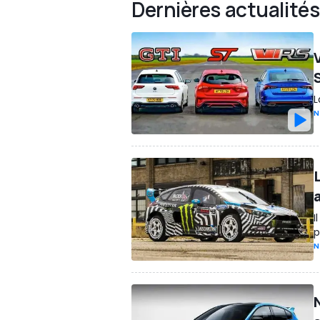
Dernières actualités
L
N
I
p
N
N