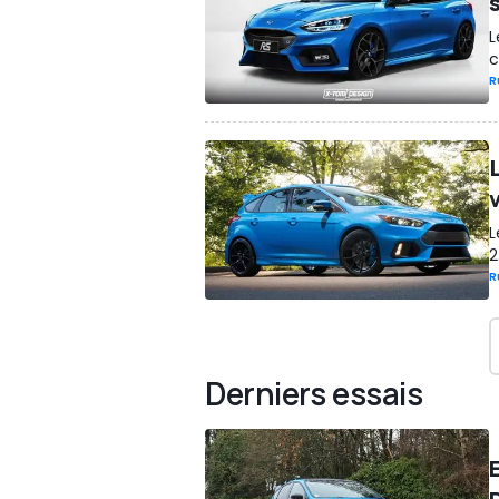
s
L
c
R
L
2
R
Derniers essais