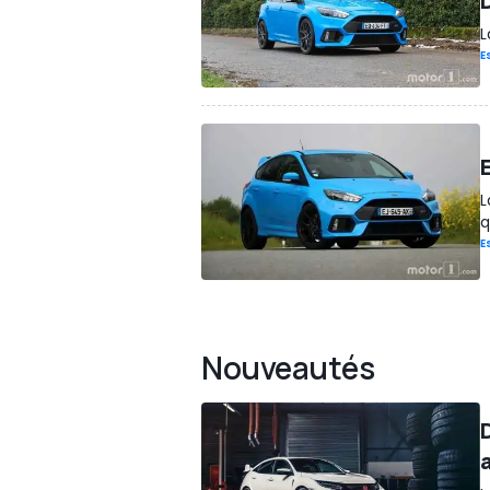
L
E
L
q
E
Nouveautés
a