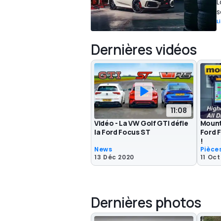
L
s
L
Dernières vidéos
11:08
Vidéo - La VW Golf GTI défie
Mount
la Ford Focus ST
Ford 
!
News
Pièce
13 Déc 2020
11 Oct
Dernières photos