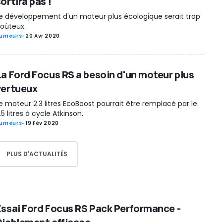
ortira pas !
e développement d'un moteur plus écologique serait trop
oûteux.
umeurs
-
20 Avr 2020
La Ford Focus RS a besoin d'un moteur plus
vertueux
e moteur 2.3 litres EcoBoost pourrait être remplacé par le
.5 litres à cycle Atkinson.
umeurs
-
19 Fév 2020
PLUS D'ACTUALITÉS
Essai Ford Focus RS Pack Performance -