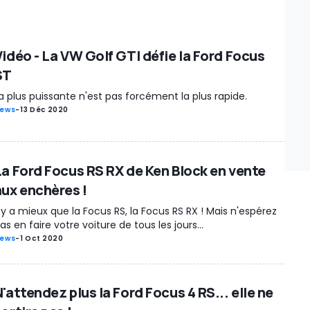
Vidéo - La VW Golf GTI défie la Ford Focus
ST
a plus puissante n'est pas forcément la plus rapide.
ews
-
13 Déc 2020
La Ford Focus RS RX de Ken Block en vente
aux enchères !
l y a mieux que la Focus RS, la Focus RS RX ! Mais n'espérez
as en faire votre voiture de tous les jours...
ews
-
1 Oct 2020
'attendez plus la Ford Focus 4 RS... elle ne