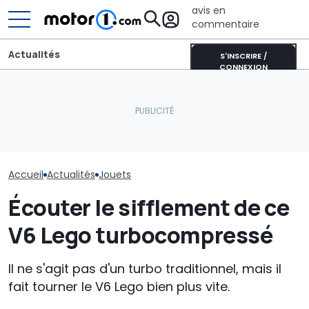
avis en
commentaire
Actualités
S'INSCRIRE /
CONNEXION
Bugatti transforme sa
Voici peut-êtr
Lego : donnez vie à cette
Bolide de piste en une
façon pour vo
idée de Renault 5, s’il
sculpture roulante :
posséderer un
vous plaît !
découvrez Destrier
Utopia
Accueil
Actualités
Jouets
Écouter le sifflement de ce
V6 Lego turbocompressé
Il ne s'agit pas d'un turbo traditionnel, mais il
fait tourner le V6 Lego bien plus vite.