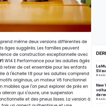
rend même deux versions différentes de
ts âges suggérés. Les familles peuvent
DER
rience de construction exceptionnelle avec
F1
W14 E Performance pour les adultes âgés
La Mu
n à retirer de cet ensemble pour les enfants
SV av
le à l'échelle 1:8 pour les adultes comprend
8 Aoû
motifs originaux, un moteur V6 fonctionnel
New Y
n mobiles que l'on peut explorer de près en
voitu
n aileron qui s'ouvre, une suspension
de re
nctionnelle et des pneus lisses. La version à
8 Aoû
la fois un aspect authentique et une