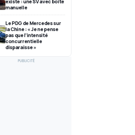
existe : une SV avec boîte
manuelle
Le PDG de Mercedes sur
la Chine : « Je ne pense
pas que l’intensité
concurrentielle
disparaisse »