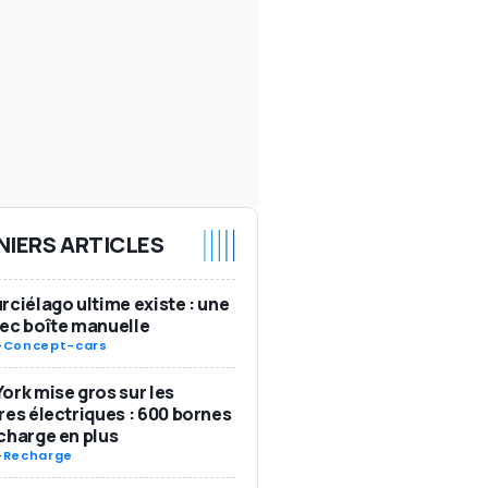
NIERS ARTICLES
rciélago ultime existe : une
ec boîte manuelle
-
Concept-cars
ork mise gros sur les
res électriques : 600 bornes
charge en plus
-
Recharge