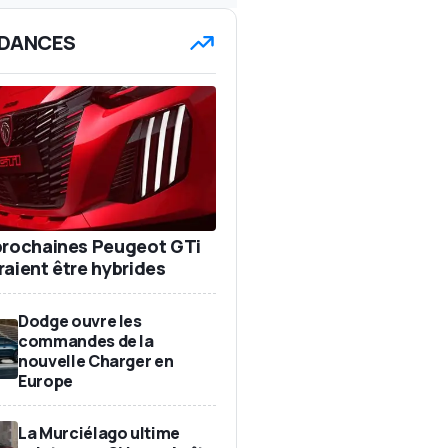
DANCES
prochaines Peugeot GTi
raient être hybrides
Dodge ouvre les
commandes de la
nouvelle Charger en
Europe
La Murciélago ultime