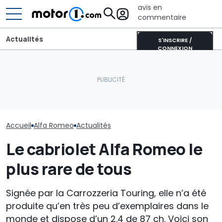
avis en
commentaire
Actualités
S'INSCRIRE /
CONNEXION
Nouvelles photos de la
Sur les murs du monde, la
Alfa Romeo dév
future Alfa Romeo Giulia
nouvelle smart #2
première phot
Quadrifoglio
prépare son arrivée
nouveau SUV 
Accueil
Alfa Romeo
Actualités
Le cabriolet Alfa Romeo le
plus rare de tous
Signée par la Carrozzeria Touring, elle n’a été
produite qu’en très peu d’exemplaires dans le
monde et dispose d’un 2.4 de 87 ch. Voici son