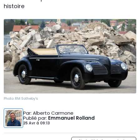
histoire
Photo:
RM Sotheby's
Par
: Alberto Carmone
Publié par
:
Emmanuel Rolland
25 Avr
à
09:13