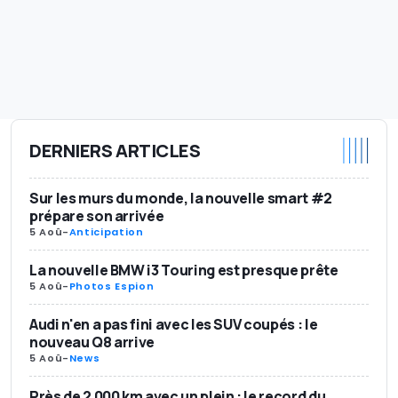
DERNIERS ARTICLES
Sur les murs du monde, la nouvelle smart #2
prépare son arrivée
5 Aoû
-
Anticipation
La nouvelle BMW i3 Touring est presque prête
5 Aoû
-
Photos Espion
Audi n'en a pas fini avec les SUV coupés : le
nouveau Q8 arrive
5 Aoû
-
News
Près de 2 000 km avec un plein : le record du