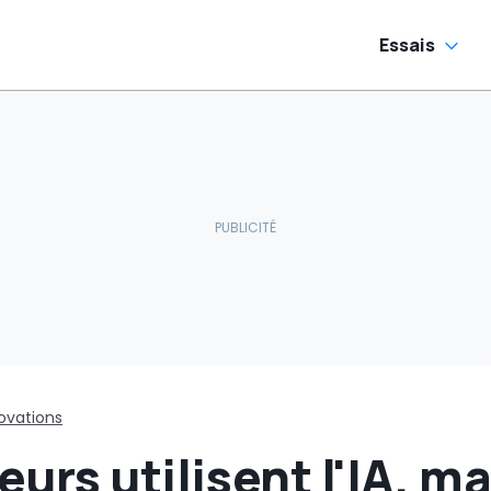
électriques
commence
Essais
ovations
rs utilisent l'IA, mai