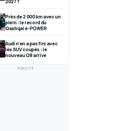
2027 ?
Près de 2 000 km avec un
plein : le record du
Qashqai e-POWER
Audi n'en a pas fini avec
les SUV coupés : le
nouveau Q8 arrive