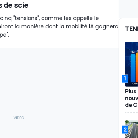
 de scie
 cinq "tensions", comme les appelle le
iniront la manière dont la mobilité IA gagnera
TEN
pe".
1
Plus 
nouv
de C
2