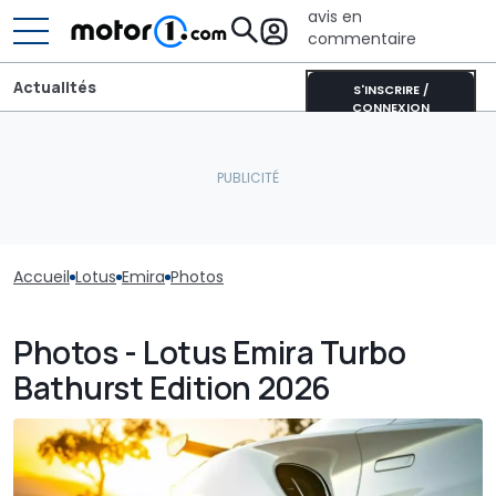
avis en
commentaire
Actualités
S'INSCRIRE /
CONNEXION
Accueil
Lotus
Emira
Photos
Photos - Lotus Emira Turbo
Bathurst Edition 2026