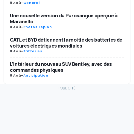
9 Aoû
-
General
Une nouvelle version du Purosangue aperçue à
Maranello
8 Aoû
-
Photos Espion
CATL et BYD détiennent la moitié des batteries de
voitures électriques mondiales
8 Aoû
-
Batteries
L’intérieur du nouveau SUV Bentley, avec des
commandes physiques
8 Aoû
-
Anticipation