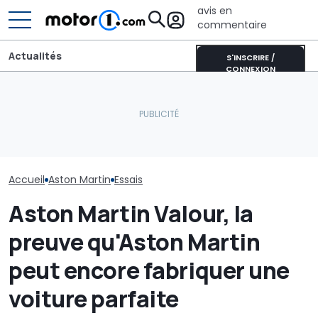
avis en
commentaire
Actualités
S'INSCRIRE /
CONNEXION
Le Super Bee est de
Un quart de siècle de
retour : la nouvelle Dodge
Aston Martin 
puissance V12 : Aston
Charger développe 600
SUV V12 musclé
Martin Vanquish 25
chevaux
nouveau jeu Ca
Accueil
Aston Martin
Essais
Aston Martin Valour, la
preuve qu'Aston Martin
peut encore fabriquer une
voiture parfaite