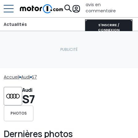
avis en
commentaire
Actualités
S'INSCRIRE /
CONNEXION
Accueil
Audi
S7
Audi
S7
PHOTOS
Dernières photos