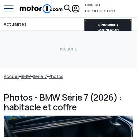
avis en
commentaire
Actualités
S'INSCRIRE /
CONNEXION
Accueil
BMW
Série 7
Photos
Photos - BMW Série 7 (2026) :
habitacle et coffre