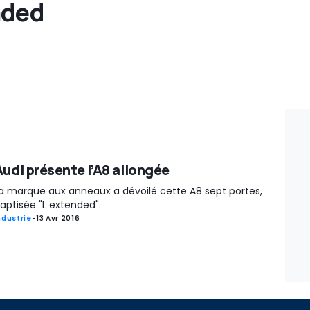
nded
Audi présente l’A8 allongée
a marque aux anneaux a dévoilé cette A8 sept portes,
aptisée "L extended".
ndustrie
-
13 Avr 2016