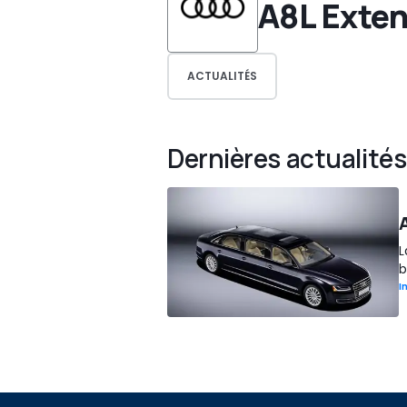
A8L Exte
ACTUALITÉS
Dernières actualités
L
b
I