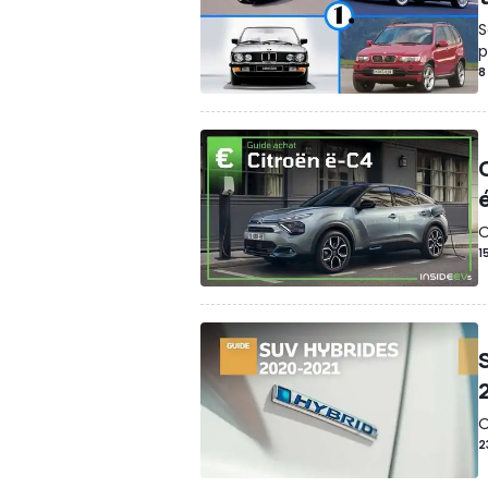
S
p
8
O
1
O
2