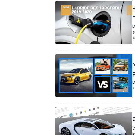
D
s
2
D
2
V
l