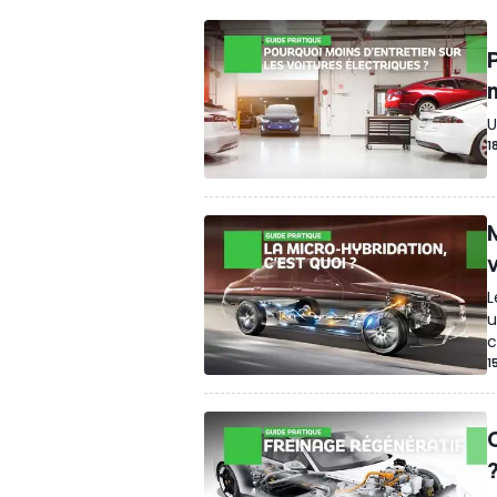
U
1
L
u
c
1