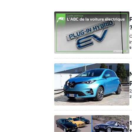
Sponsorisé
Guide d'achat anciennes
C
i
9
2
2
t