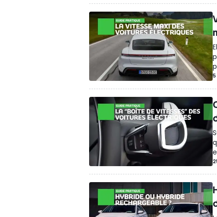
E
p
p
5
S
q
e
2