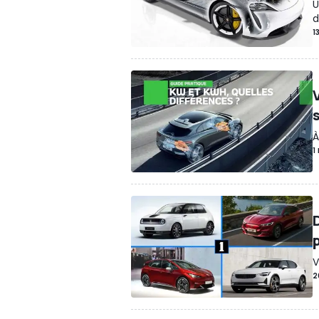
U
d
1
À
1
V
2