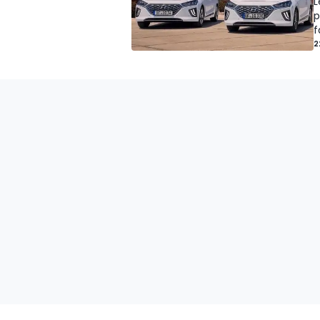
L
p
f
2