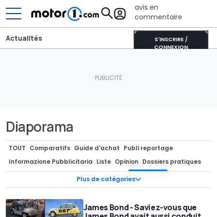
avis en
commentaire
Actualités
S'INSCRIRE /
CONNEXION
Diaporama
TOUT
Comparatifs
Guide d'achat
Publi reportage
Informazione Pubblicitaria
Liste
Opinion
Dossiers pratiques
Sponsorisé
Guide d'achat anciennes
Diaporama
Plus de catégories
Guide du (futur) propriétaire
Dossier pratique
James Bond - Saviez-vous que
James Bond avait aussi conduit