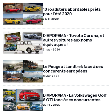
10 roadsters abordables prêts
pour l'été 2020
3 Mai 2020
DIAPORAMA - Toyota Corona, et
autres voitures aux noms
équivoques !
31 Mar 2020
Le Peugeot Landtrek face à ses
concurents européens
9 Mar 2020
DIAPORAMA - La Volkswagen Golf
8 GTI face à ses concurrentes
27 Fév 2020