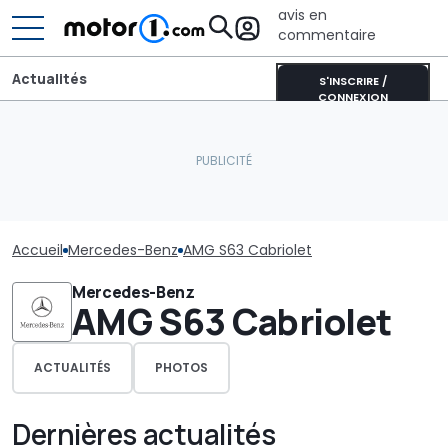
avis en
commentaire
Actualités
S'INSCRIRE /
CONNEXION
Accueil
Mercedes-Benz
AMG S63 Cabriolet
Mercedes-Benz
AMG S63 Cabriolet
ACTUALITÉS
PHOTOS
Dernières actualités