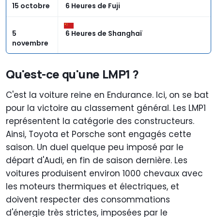
15 octobre
6 Heures de Fuji
5
6 Heures de Shanghaï
novembre
Qu'est-ce qu'une LMP1 ?
18
6 Heures de Barheïn
novembre
C'est la voiture reine en Endurance. Ici, on se bat
pour la victoire au classement général. Les LMP1
représentent la catégorie des constructeurs.
Ainsi, Toyota et Porsche sont engagés cette
saison. Un duel quelque peu imposé par le
départ d'Audi, en fin de saison dernière. Les
voitures produisent environ 1000 chevaux avec
les moteurs thermiques et électriques, et
doivent respecter des consommations
d'énergie très strictes, imposées par le