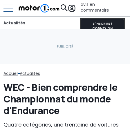
avis en
commentaire
Actualités
S'INSCRIRE /
CONNEXION
New York mise gros sur
Un quart de siècle de
les voitures électriques :
Aston Martin 
puissance V12 : Aston
600 bornes de recharge
SUV V12 musclé
Martin Vanquish 25
en plus
nouveau jeu Ca
Accueil
Actualités
WEC - Bien comprendre le
Championnat du monde
d'Endurance
Quatre catégories, une trentaine de voitures