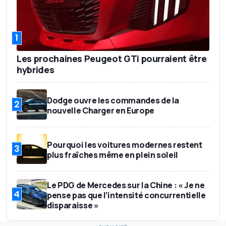
1
Les prochaines Peugeot GTi pourraient être
hybrides
Dodge ouvre les commandes de la
2
nouvelle Charger en Europe
Pourquoi les voitures modernes restent
3
plus fraîches même en plein soleil
Le PDG de Mercedes sur la Chine : « Je ne
4
pense pas que l’intensité concurrentielle
disparaisse »