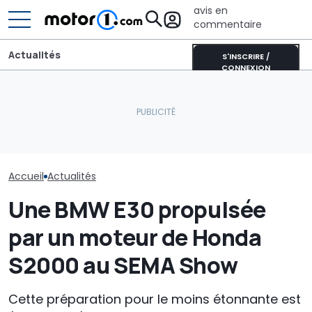
avis en
commentaire
Actualités
S'INSCRIRE /
CONNEXION
New York mise gros sur
La nouvelle BMW i3
les voitures électriques :
BMW va inonde
Touring est presque
600 bornes de recharge
marché de nou
prête
en plus
voitures jusqu
Accueil
Actualités
Une BMW E30 propulsée
par un moteur de Honda
S2000 au SEMA Show
Cette préparation pour le moins étonnante est