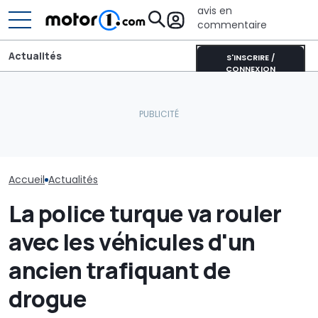
avis en
commentaire
Actualités
S'INSCRIRE /
CONNEXION
Aston Martin contrainte
Bentley célèbre ses 80
de vendre la majeure
À quoi ressem
ans à Crewe avec une
partie de son nom pour
l'intérieur du
Continental GTC unique
survivre
SUV Bentley
Accueil
Actualités
La police turque va rouler
avec les véhicules d'un
ancien trafiquant de
drogue