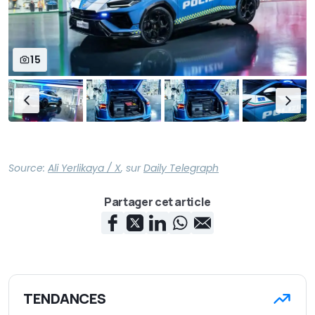
15
Source:
Ali Yerlikaya / X
,
sur
Daily Telegraph
Partager cet article
TENDANCES