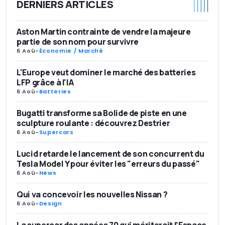
DERNIERS ARTICLES
Aston Martin contrainte de vendre la majeure
partie de son nom pour survivre
6 Aoû
-
Économie / Marché
L'Europe veut dominer le marché des batteries
LFP grâce à l'IA
6 Aoû
-
Batteries
Bugatti transforme sa Bolide de piste en une
sculpture roulante : découvrez Destrier
6 Aoû
-
Supercars
Lucid retarde le lancement de son concurrent du
Tesla Model Y pour éviter les "erreurs du passé"
6 Aoû
-
News
Qui va concevoir les nouvelles Nissan ?
6 Aoû
-
Design
La supercar des années 70 qui mériterait l’Espace