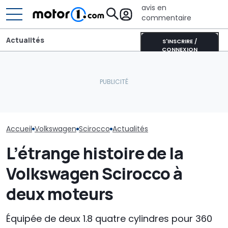
avis en
commentaire
Actualités
S'INSCRIRE /
CONNEXION
Pourquoi les voitures
Voici comment
modernes restent plus
Une nouvelle version du
Volkswagen pr
fraîches même en plein
Purosangue aperçue à
simplifier son
soleil
Maranello
de pièces dét
Accueil
Volkswagen
Scirocco
Actualités
L’étrange histoire de la
Volkswagen Scirocco à
deux moteurs
Équipée de deux 1.8 quatre cylindres pour 360