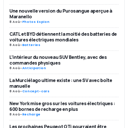
Une nouvelle version du Purosangue aperçue à
Maranello
8 Aoû
-
Photos Espion
CATL et BYD détiennent la moitié des batteries de
voitures électriques mondiales
8 Aoû
-
Batteries
L’intérieur du nouveau SUV Bentley, avec des
commandes physiques
8 Aoû
-
Anticipation
La Murciélago ultime existe : une SV avec boîte
manuelle
8 Aoû
-
Concept-cars
New York mise gros sur les voitures électriques :
600 bornes de recharge en plus
8 Aoû
-
Recharge
Les prochaines Peugeot GTi pourraient être