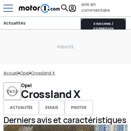
avis en
commentaire
Actualités
S'INSCRIRE /
CONNEXION
Accueil
Opel
Crossland X
Opel
Crossland X
ACTUALITÉS
ESSAIS
PHOTOS
Derniers avis et caractéristiques