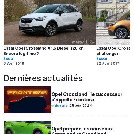
Essai Opel Crossland X 1.6 Diesel 120 ch -
Essai Opel Crossla
Encore légitime ?
challenger
Essai
Essai
3 Avr 2018
22 Jun 2017
Dernières actualités
Opel Crossland : le successeur
s'appelle Frontera
Industrie
-
25 Jan 2024
Opel prépare les nouveaux