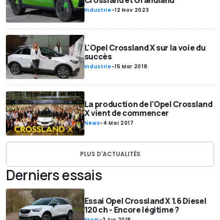
Crossland et Grandland
Industrie
-
12 Nov 2023
L'Opel Crossland X sur la voie du
succès
Industrie
-
15 Mar 2018
La production de l'Opel Crossland
X vient de commencer
News
-
4 Mai 2017
PLUS D'ACTUALITÉS
Derniers essais
Essai Opel Crossland X 1.6 Diesel
120 ch - Encore légitime ?
Essai
-
3 Avr 2018