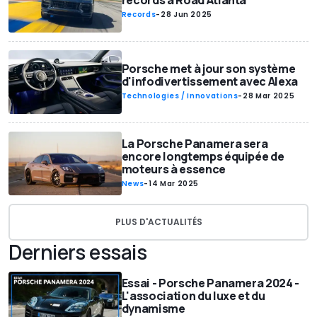
records à Road Atlanta
Records
-
28 Jun 2025
Porsche met à jour son système
d'infodivertissement avec Alexa
Technologies / Innovations
-
28 Mar 2025
La Porsche Panamera sera
encore longtemps équipée de
moteurs à essence
News
-
14 Mar 2025
PLUS D'ACTUALITÉS
Derniers essais
Essai - Porsche Panamera 2024 -
L'association du luxe et du
dynamisme