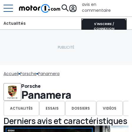
avis en
commentaire
Actualités
S'INSCRIRE /
CONNEXION
Accueil
Porsche
Panamera
Porsche
Panamera
ACTUALITÉS
ESSAIS
DOSSIERS
VIDÉOS
P
Derniers avis et caractéristiques