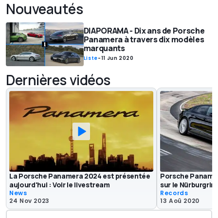
Nouveautés
DIAPORAMA - Dix ans de Porsche
Panamera à travers dix modèles
marquants
Liste
-
11 Jun 2020
Dernières vidéos
La Porsche Panamera 2024 est présentée
Porsche Panamera
aujourd'hui : Voir le livestream
sur le Nürburgring
News
Records
24 Nov 2023
13 Aoû 2020